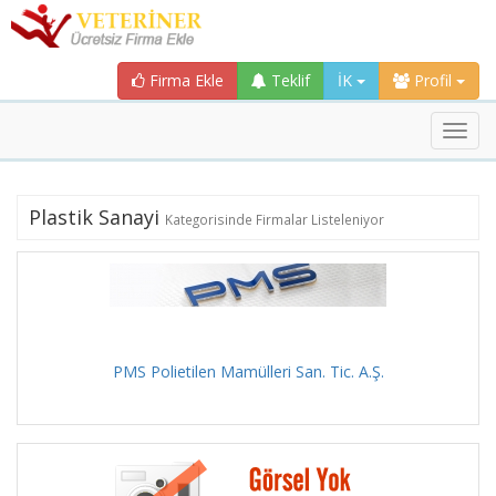
Firma Ekle
Teklif
İK
Profil
Toggl
navig
Plastik Sanayi
Kategorisinde Firmalar Listeleniyor
PMS Polietilen Mamülleri San. Tic. A.Ş.