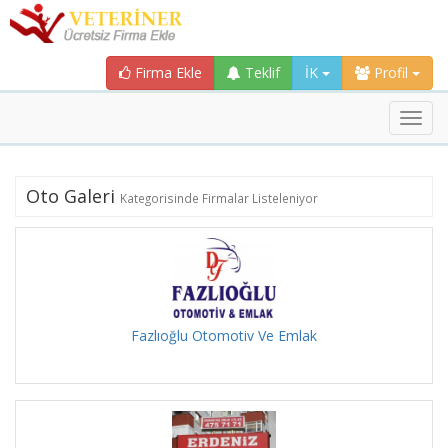
Firma Ekle
Teklif
İK
Profil
Toggl
navig
Oto Galeri
Kategorisinde Firmalar Listeleniyor
Fazlıoğlu Otomotiv Ve Emlak